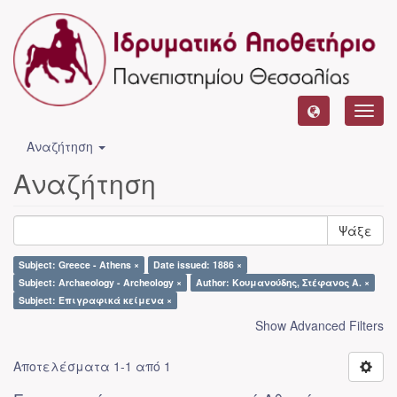
Toggl
navig
Αναζήτηση
Αναζήτηση
Ψάξε
Subject: Greece - Athens ×
Date issued: 1886 ×
Subject: Archaeology - Archeology ×
Author: Κουμανούδης, Στέφανος Α. ×
Subject: Επιγραφικά κείμενα ×
Show Advanced Filters
Αποτελέσματα 1-1 από 1