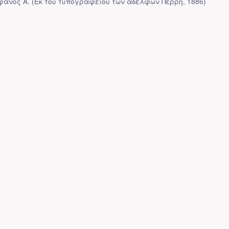
φανος Α.
(
Εκ του τυπογραφείου των αδελφών Περρή
,
1886
)