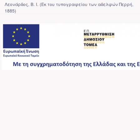
Λεονάρδος, Β. Ι.
(
Εκ του τυπογραφείου των αδελφών Περρή
,
1885
)