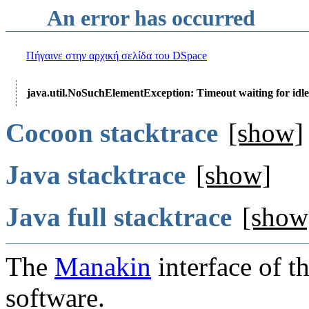
An error has occurred
Πήγαινε στην αρχική σελίδα του DSpace
java.util.NoSuchElementException: Timeout waiting for idle
Cocoon stacktrace
[show]
Java stacktrace
[show]
Java full stacktrace
[show
The
Manakin
interface of t
software.