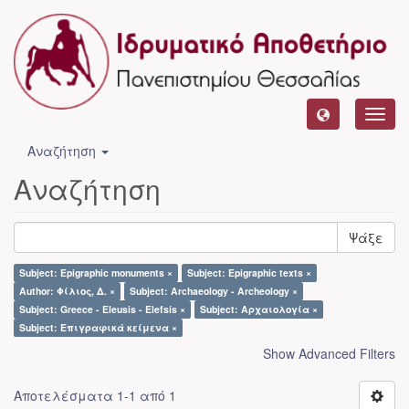
Toggl
navig
Αναζήτηση
Αναζήτηση
Ψάξε
Subject: Epigraphic monuments ×
Subject: Epigraphic texts ×
Author: Φίλιος, Δ. ×
Subject: Archaeology - Archeology ×
Subject: Greece - Eleusis - Elefsís ×
Subject: Αρχαιολογία ×
Subject: Επιγραφικά κείμενα ×
Show Advanced Filters
Αποτελέσματα 1-1 από 1