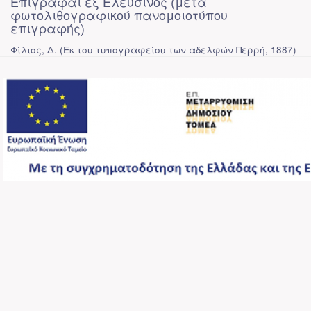
Επιγραφαί εξ Ελευσίνος (μετά
φωτολιθογραφικού πανομοιοτύπου
επιγραφής)
Φίλιος, Δ.
(
Εκ του τυπογραφείου των αδελφών Περρή
,
1887
)