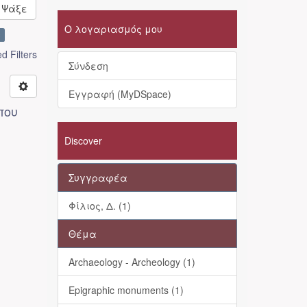
Ψάξε
Ο λογαριασμός μου
×
 Filters
Σύνδεση
Εγγραφή (MyDSpace)
που
Discover
Συγγραφέα
Φίλιος, Δ. (1)
Θέμα
Archaeology - Archeology (1)
Epigraphic monuments (1)