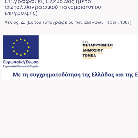
Επιγραφαί εξ Ελευσίνος (μετά
φωτολιθογραφικού πανομοιοτύπου
επιγραφής)
Φίλιος, Δ.
(
Εκ του τυπογραφείου των αδελφών Περρή
,
1887
)