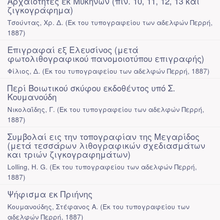
Αρχαιότητες εκ Μυκηνών (πιν. 10, 11, 12, 13 και
ζιγκογράφημα)
Τσούντας, Χρ. Δ.
(
Εκ του τυπογραφείου των αδελφών Περρή
,
1887
)
Επιγραφαί εξ Ελευσίνος (μετά
φωτολιθογραφικού πανομοιοτύπου επιγραφής)
Φίλιος, Δ.
(
Εκ του τυπογραφείου των αδελφών Περρή
,
1887
)
Περί Βοιωτικού σκύφου εκδοθέντος υπό Σ.
Κουμανούδη
Νικολαΐδης, Γ.
(
Εκ του τυπογραφείου των αδελφών Περρή
,
1887
)
Συμβολαί εις την τοπογραφίαν της Μεγαρίδος
(μετά τεσσάρων λιθογραφικών σχεδιασμάτων
και τριών ζιγκογραφημάτων)
Lolling, H. G.
(
Εκ του τυπογραφείου των αδελφών Περρή
,
1887
)
Ψήφισμα εκ Πριήνης
Κουμανούδης, Στέφανος Α.
(
Εκ του τυπογραφείου των
αδελφών Περρή
,
1887
)