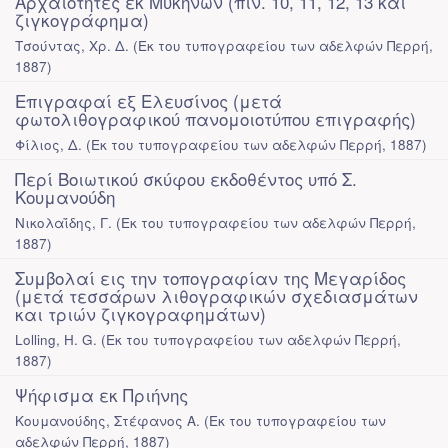
Αρχαιότητες εκ Μυκηνών (πιν. 10, 11, 12, 13 και
ζιγκογράφημα)
Τσούντας, Χρ. Δ.
(
Εκ του τυπογραφείου των αδελφών Περρή
,
1887
)
Επιγραφαί εξ Ελευσίνος (μετά
φωτολιθογραφικού πανομοιοτύπου επιγραφής)
Φίλιος, Δ.
(
Εκ του τυπογραφείου των αδελφών Περρή
,
1887
)
Περί Βοιωτικού σκύφου εκδοθέντος υπό Σ.
Κουμανούδη
Νικολαΐδης, Γ.
(
Εκ του τυπογραφείου των αδελφών Περρή
,
1887
)
Συμβολαί εις την τοπογραφίαν της Μεγαρίδος
(μετά τεσσάρων λιθογραφικών σχεδιασμάτων
και τριών ζιγκογραφημάτων)
Lolling, H. G.
(
Εκ του τυπογραφείου των αδελφών Περρή
,
1887
)
Ψήφισμα εκ Πριήνης
Κουμανούδης, Στέφανος Α.
(
Εκ του τυπογραφείου των
αδελφών Περρή
,
1887
)