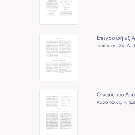
Επιγραφή εξ Α
Τσούντας, Χρ. Δ.
(
Ο ναός του Απ
Καραπάνος, Κ.
(
Ε