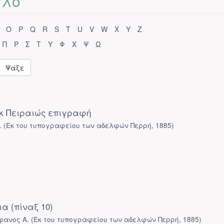
τλο
O
P
Q
R
S
T
U
V
W
X
Y
Z
Π
Ρ
Σ
Τ
Υ
Φ
Χ
Ψ
Ω
Ψάξε
κ Πειραιώς επιγραφή
.
(
Εκ του τυπογραφείου των αδελφών Περρή
,
1885
)
α (πίναξ 10)
φανος Α.
(
Εκ του τυπογραφείου των αδελφών Περρή
,
1885
)