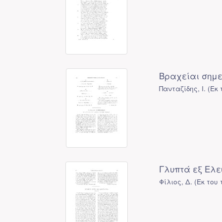
Βραχείαι σημε
Πανταζίδης, Ι.
(
Εκ 
Γλυπτά εξ Ελευ
Φίλιος, Δ.
(
Εκ του