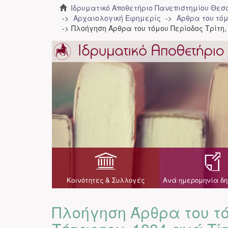
Ιδρυματικό Αποθετήριο Πανεπιστημίου Θε
Αρχαιολογική Εφημερίς
Άρθρα του τόμ
Πλοήγηση Άρθρα του τόμου Περίοδος Τρίτη,
Κοινότητες & Συλλογές
Ανά ημερομηνία δη
Πλοήγηση Άρθρα του τό