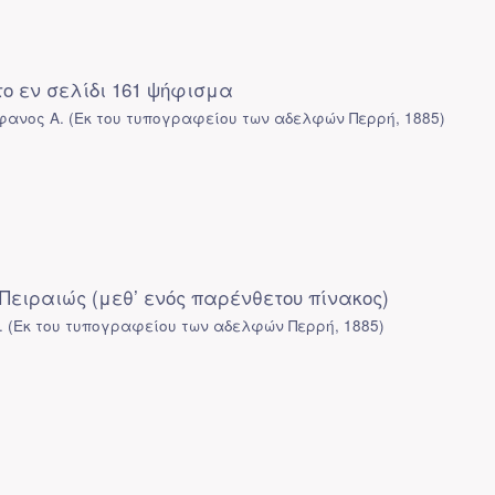
το εν σελίδι 161 ψήφισμα
φανος Α.
(
Εκ του τυπογραφείου των αδελφών Περρή
,
1885
)
Πειραιώς (μεθ’ ενός παρένθετου πίνακος)
.
(
Εκ του τυπογραφείου των αδελφών Περρή
,
1885
)