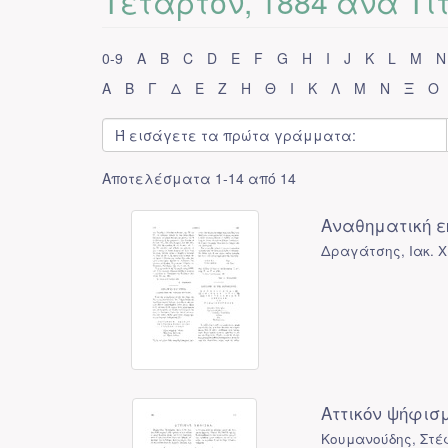
Τέταρτον, 1884 ανά Τί
0-9
A
B
C
D
E
F
G
H
I
J
K
L
M
N
Α
Β
Γ
Δ
Ε
Ζ
Η
Θ
Ι
Κ
Λ
Μ
Ν
Ξ
Ο
Αποτελέσματα 1-14 από 14
Αναθηματική ε
Δραγάτσης, Ιακ. Χ
Αττικόν ψήφισμ
Κουμανούδης, Στέ