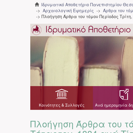
Ιδρυματικό Αποθετήριο Πανεπιστημίου Θε
Αρχαιολογική Εφημερίς
Άρθρα του τόμ
Πλοήγηση Άρθρα του τόμου Περίοδος Τρίτη,
Κοινότητες & Συλλογές
Ανά ημερομηνία δη
Πλοήγηση Άρθρα του τό