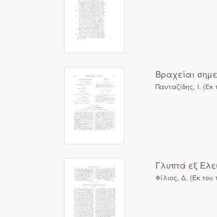
Βραχείαι σημε
Πανταζίδης, Ι.
(
Εκ 
Γλυπτά εξ Ελευ
Φίλιος, Δ.
(
Εκ του