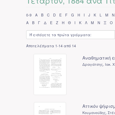
Τέταρτον, 1884 ανά Τί
0-9
A
B
C
D
E
F
G
H
I
J
K
L
M
N
Α
Β
Γ
Δ
Ε
Ζ
Η
Θ
Ι
Κ
Λ
Μ
Ν
Ξ
Ο
Αποτελέσματα 1-14 από 14
Αναθηματική ε
Δραγάτσης, Ιακ. Χ
Αττικόν ψήφισμ
Κουμανούδης, Στέ