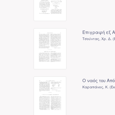
Επιγραφή εξ Α
Τσούντας, Χρ. Δ.
(
Ο ναός του Απ
Καραπάνος, Κ.
(
Ε