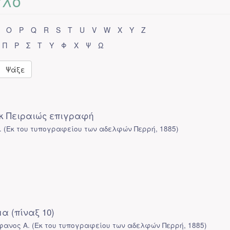
τλο
O
P
Q
R
S
T
U
V
W
X
Y
Z
Π
Ρ
Σ
Τ
Υ
Φ
Χ
Ψ
Ω
Ψάξε
κ Πειραιώς επιγραφή
.
(
Εκ του τυπογραφείου των αδελφών Περρή
,
1885
)
α (πίναξ 10)
φανος Α.
(
Εκ του τυπογραφείου των αδελφών Περρή
,
1885
)