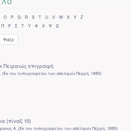
τλο
O
P
Q
R
S
T
U
V
W
X
Y
Z
Π
Ρ
Σ
Τ
Υ
Φ
Χ
Ψ
Ω
Ψάξε
κ Πειραιώς επιγραφή
.
(
Εκ του τυπογραφείου των αδελφών Περρή
,
1885
)
α (πίναξ 10)
φανος Α.
(
Εκ του τυπογραφείου των αδελφών Περρή
,
1885
)