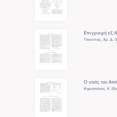
Επιγραφή εξ Α
Τσούντας, Χρ. Δ.
(
Ο ναός του Απ
Καραπάνος, Κ.
(
Ε