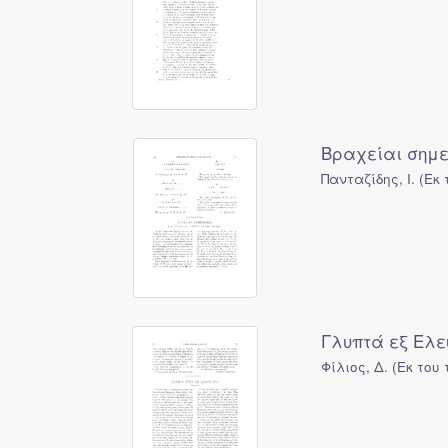
Βραχείαι σημε
Πανταζίδης, Ι.
(
Εκ 
Γλυπτά εξ Ελευ
Φίλιος, Δ.
(
Εκ του