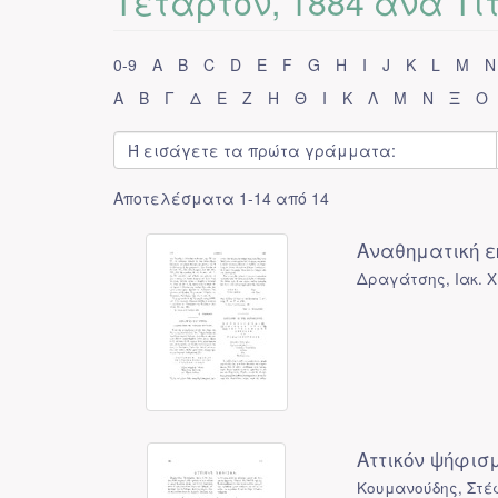
Τέταρτον, 1884 ανά Τί
0-9
A
B
C
D
E
F
G
H
I
J
K
L
M
N
Α
Β
Γ
Δ
Ε
Ζ
Η
Θ
Ι
Κ
Λ
Μ
Ν
Ξ
Ο
Αποτελέσματα 1-14 από 14
Αναθηματική ε
Δραγάτσης, Ιακ. Χ
Αττικόν ψήφισμ
Κουμανούδης, Στέ