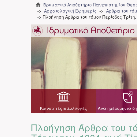
Ιδρυματικό Αποθετήριο Πανεπιστημίου Θε
Αρχαιολογική Εφημερίς
Άρθρα του τόμ
Πλοήγηση Άρθρα του τόμου Περίοδος Τρίτη,
Κοινότητες & Συλλογές
Ανά ημερομηνία δη
Πλοήγηση Άρθρα του τό