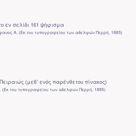
το εν σελίδι 161 ψήφισμα
φανος Α.
(
Εκ του τυπογραφείου των αδελφών Περρή
,
1885
)
Πειραιώς (μεθ’ ενός παρένθετου πίνακος)
.
(
Εκ του τυπογραφείου των αδελφών Περρή
,
1885
)