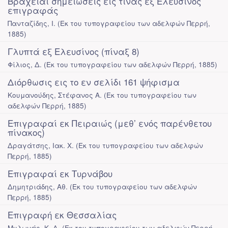
Βραχείαι σημειώσεις εις τινάς εξ Ελευσίνος
επιγραφάς
Πανταζίδης, Ι.
(
Εκ του τυπογραφείου των αδελφών Περρή
,
1885
)
Γλυπτά εξ Ελευσίνος (πίναξ 8)
Φίλιος, Δ.
(
Εκ του τυπογραφείου των αδελφών Περρή
,
1885
)
Διόρθωσις εις το εν σελίδι 161 ψήφισμα
Κουμανούδης, Στέφανος Α.
(
Εκ του τυπογραφείου των
αδελφών Περρή
,
1885
)
Επιγραφαί εκ Πειραιώς (μεθ’ ενός παρένθετου
πίνακος)
Δραγάτσης, Ιακ. Χ.
(
Εκ του τυπογραφείου των αδελφών
Περρή
,
1885
)
Επιγραφαί εκ Τυρνάβου
Δημητριάδης, Αθ.
(
Εκ του τυπογραφείου των αδελφών
Περρή
,
1885
)
Επιγραφή εκ Θεσσαλίας
Μυλωνάς, Κ. Δ.
(
Εκ του τυπογραφείου των αδελφών Περρή
,