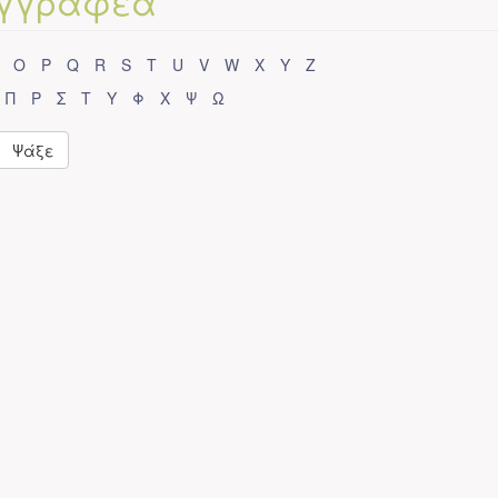
Συγγραφέα
O
P
Q
R
S
T
U
V
W
X
Y
Z
Π
Ρ
Σ
Τ
Υ
Φ
Χ
Ψ
Ω
Ψάξε