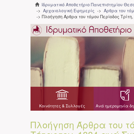
Ιδρυματικό Αποθετήριο Πανεπιστημίου Θε
Αρχαιολογική Εφημερίς
Άρθρα του τόμ
Πλοήγηση Άρθρα του τόμου Περίοδος Τρίτη
Κοινότητες & Συλλογές
Ανά ημερομηνία δη
Πλοήγηση Άρθρα του τό