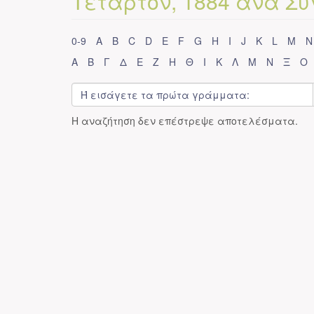
Τέταρτον, 1884 ανά 
0-9
A
B
C
D
E
F
G
H
I
J
K
L
M
N
Α
Β
Γ
Δ
Ε
Ζ
Η
Θ
Ι
Κ
Λ
Μ
Ν
Ξ
Ο
Η αναζήτηση δεν επέστρεψε αποτελέσματα.