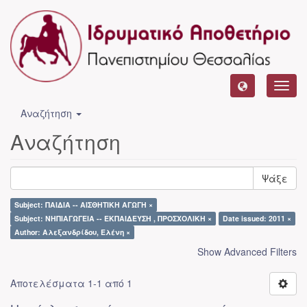
Toggl
navig
Αναζήτηση
Αναζήτηση
Ψάξε
Subject: ΠΑΙΔΙΑ -- ΑΙΣΘΗΤΙΚΗ ΑΓΩΓΗ ×
Subject: ΝΗΠΙΑΓΩΓΕΙΑ -- ΕΚΠΑΙΔΕΥΣΗ , ΠΡΟΣΧΟΛΙΚΗ ×
Date issued: 2011 ×
Author: Αλεξανδρίδου, Ελένη ×
Show Advanced Filters
Αποτελέσματα 1-1 από 1