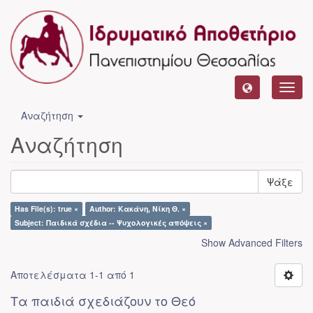
Toggl
navig
Αναζήτηση
Αναζήτηση
Ψάξε
Has File(s): true ×
Author: Κακάνη, Νίκη Θ. ×
Subject: Παιδικά σχέδια -- Ψυχολογικές απόψεις ×
Show Advanced Filters
Αποτελέσματα 1-1 από 1
Τα παιδιά σχεδιάζουν το Θεό