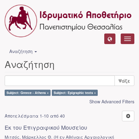
Toggl
navig
Αναζήτηση
Αναζήτηση
Ψάξε
Subject: Greece - Athens ×
Subject: Epigraphic texts ×
Show Advanced Filters
Αποτελέσματα 1-10 από 40
Εκ του Επιγραφικού Μουσείου
Μιτσός, Μάρκελλος Θ.
(
Η εν Αθήναις Αρχαιολογική