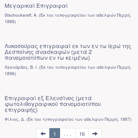
Μεγαρικαί Επιγραφαί
Stschoukareff, A.
(
Εκ του τυπογραφείου των αδελφών Περρή
,
1886
)
Λυκοσούρας επιγραφαί εκ των εν τω Ιερώ της
Δεσποίνης άνασκαφών (μετά 2
πανομοιοτύπων εν τω κειμένω)
Λεονάρδος, Β. Ι.
(
Εκ του τυπογραφείου των αδελφών Περρή
,
1896
)
Επιγραφαί εξ Ελευσίνος (μετά
φωτολιθογραφικού πανομοιοτύπου
επιγραφής)
Φίλιος, Δ.
(
Εκ του τυπογραφείου των αδελφών Περρή
,
1887
)
1
. . .
16