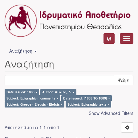
Toggl
navig
Αναζήτηση
Αναζήτηση
Ψάξε
Date issued: 1886 ×
Author: Φίλιος, Δ. ×
Subject: Epigraphic monuments ×
Date issued: [1883 TO 1889] ×
Subject: Greece - Eleusis - Elefsís ×
Subject: Epigraphic texts ×
Show Advanced Filters
Αποτελέσματα 1-1 από 1