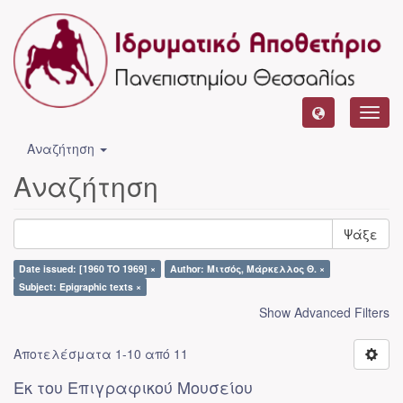
Toggl
navig
Αναζήτηση
Αναζήτηση
Ψάξε
Date issued: [1960 TO 1969] ×
Author: Μιτσός, Μάρκελλος Θ. ×
Subject: Epigraphic texts ×
Show Advanced Filters
Αποτελέσματα 1-10 από 11
Εκ του Επιγραφικού Μουσείου