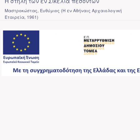
Η στήλη των εν Σικελία πεσόντων
Μαστροκώστας, Ευθύμιος
(
Η εν Αθήναις Αρχαιολογική
Εταιρεία
,
1961
)