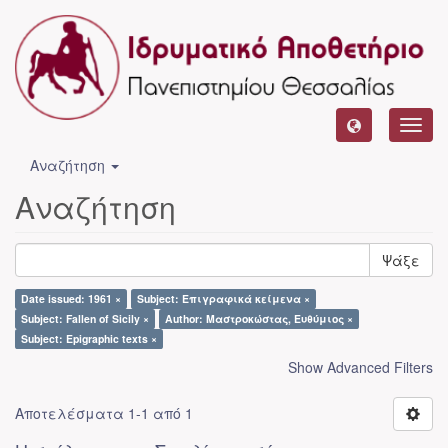
Toggl
navig
Αναζήτηση
Αναζήτηση
Ψάξε
Date issued: 1961 ×
Subject: Επιγραφικά κείμενα ×
Subject: Fallen of Sicily ×
Author: Μαστροκώστας, Ευθύμιος ×
Subject: Epigraphic texts ×
Show Advanced Filters
Αποτελέσματα 1-1 από 1