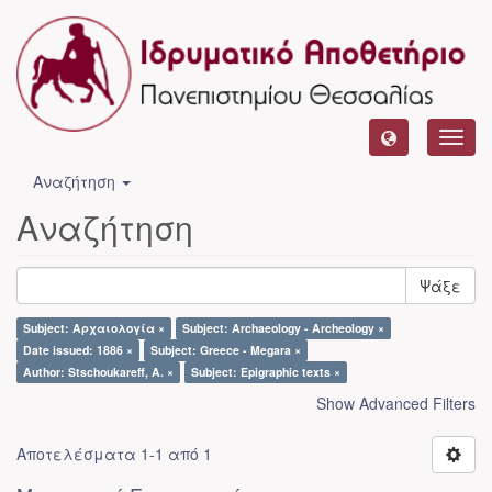
Toggl
navig
Αναζήτηση
Αναζήτηση
Ψάξε
Subject: Αρχαιολογία ×
Subject: Archaeology - Archeology ×
Date issued: 1886 ×
Subject: Greece - Megara ×
Author: Stschoukareff, A. ×
Subject: Epigraphic texts ×
Show Advanced Filters
Αποτελέσματα 1-1 από 1