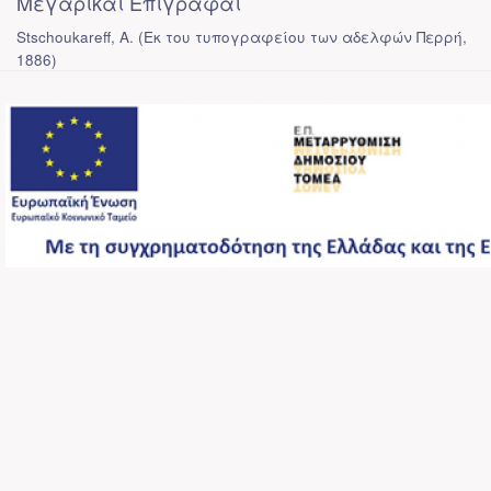
Μεγαρικαί Επιγραφαί
Stschoukareff, A.
(
Εκ του τυπογραφείου των αδελφών Περρή
,
1886
)