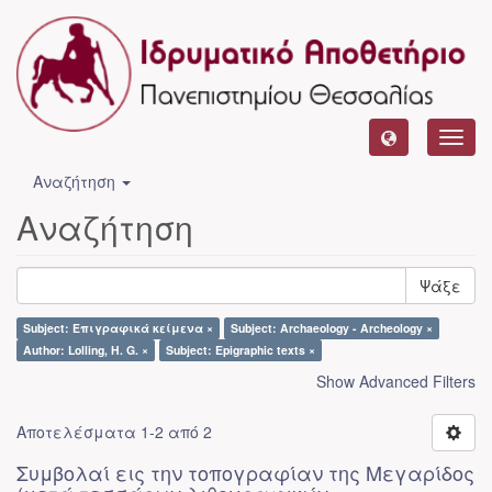
Toggl
navig
Αναζήτηση
Αναζήτηση
Ψάξε
Subject: Επιγραφικά κείμενα ×
Subject: Archaeology - Archeology ×
Author: Lolling, H. G. ×
Subject: Epigraphic texts ×
Show Advanced Filters
Αποτελέσματα 1-2 από 2
Συμβολαί εις την τοπογραφίαν της Μεγαρίδος