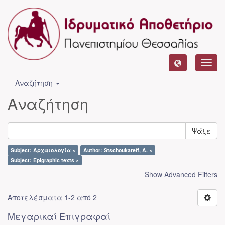
Toggl
navig
Αναζήτηση
Αναζήτηση
Ψάξε
Subject: Αρχαιολογία ×
Author: Stschoukareff, A. ×
Subject: Epigraphic texts ×
Show Advanced Filters
Αποτελέσματα 1-2 από 2
Μεγαρικαί Επιγραφαί