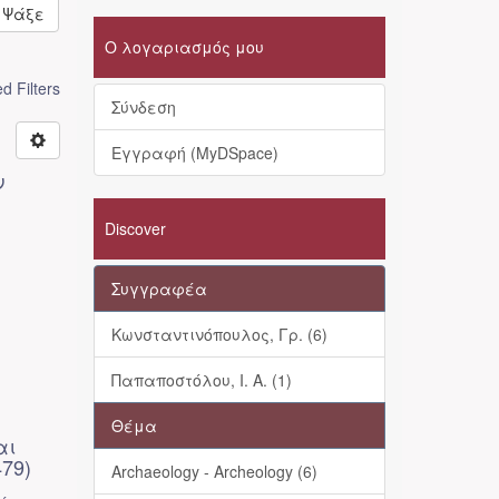
Ψάξε
Ο λογαριασμός μου
 Filters
Σύνδεση
Εγγραφή (MyDSpace)
ν
Discover
Συγγραφέα
Κωνσταντινόπουλος, Γρ. (6)
Παπαποστόλου, Ι. Α. (1)
Θέμα
αι
479)
Archaeology - Archeology (6)