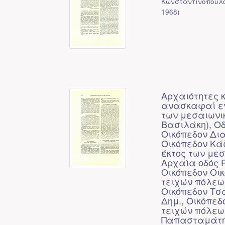
Κωνσταντινόπουλος
1968
)
Αρχαιότητες κ
ανασκαφαί εντ
των μεσαιωνι
Βασιλάκη), Οδ
Οικόπεδον Δι
Οικόπεδον Κά
έκτος των με
Αρχαία οδός 
Οικόπεδον Οικ
τειχών πόλεως
Οικόπεδον Τσ
Δημ., Οικόπεδ
τειχών πόλεω
Παπασταμάτη,