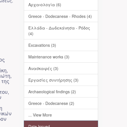
λώσεως
,
Αρχαιολογία (6)
Greece - Dodecanese - Rhodes (4)
Ελλάδα - Δωδεκάνησα - Ρόδος
(4)
Excavations (3)
Maintenance works (3)
ος
Ανασκαφές (3)
κη,
ιώτη,
 της
Εργασίες συντήρησης (3)
του,
Archaeological findings (2)
ν
Greece - Dodecanese (2)
η
νικών
... View More
δον
Date Issued