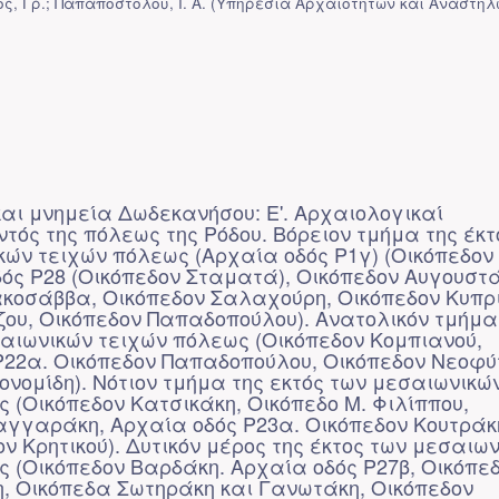
, Γρ.; Παπαποστόλου, Ι. Α.
(
Υπηρεσία Αρχαιοτήτων και Αναστη
αι μνημεία Δωδεκανήσου: Ε'. Αρχαιολογικαί
ός της πόλεως της Ρόδου. Βόρειον τμήμα της έκτ
κών τειχών πόλεως (Αρχαία οδός Ρ1γ) (Οικόπεδον
ός Ρ28 (Οικόπεδον Σταματά), Οικόπεδον Αυγουστά
ακοσάββα, Οικόπεδον Σαλαχούρη, Οικόπεδον Κυπρ
ζου, Οικόπεδον Παπαδοπούλου). Ανατολικόν τμήμα
σαιωνικών τειχών πόλεως (Οικόπεδον Κομπιανού,
Ρ22α. Οικόπεδον Παπαδοπούλου, Οικόπεδον Νεοφύ
ονομίδη). Νότιον τμήμα της εκτός των μεσαιωνικώ
 (Οικόπεδον Κατσικάκη, Οικόπεδο Μ. Φιλίππου,
αγγαράκη, Αρχαία οδός Ρ23α. Οικόπεδον Κουτράκ
ον Κρητικού). Δυτικόν μέρος της έκτος των μεσαιω
ς (Οικόπεδον Βαρδάκη. Αρχαία οδός Ρ27β, Οικόπε
 Οικόπεδα Σωτηράκη και Γανωτάκη, Οικόπεδον