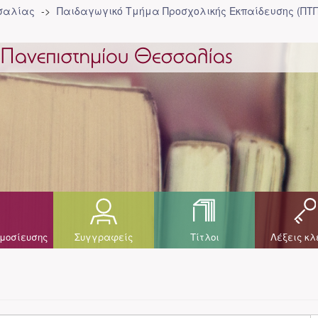
σσαλίας
Παιδαγωγικό Τμήμα Προσχολικής Eκπαίδευσης (ΠΤΠ
μοσίευσης
Συγγραφείς
Τίτλοι
Λέξεις κλ