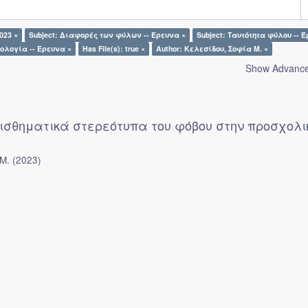
023 ×
Subject: Διαφορές των φύλων -- Έρευνα ×
Subject: Ταυτότητα φύλου -- 
χολογία -- Έρευνα ×
Has File(s): true ×
Author: Κελεσίδου, Σοφία Μ. ×
Show Advanced
σθηματικά στερεότυπα του φόβου στην προσχολι
Μ.
(
2023
)