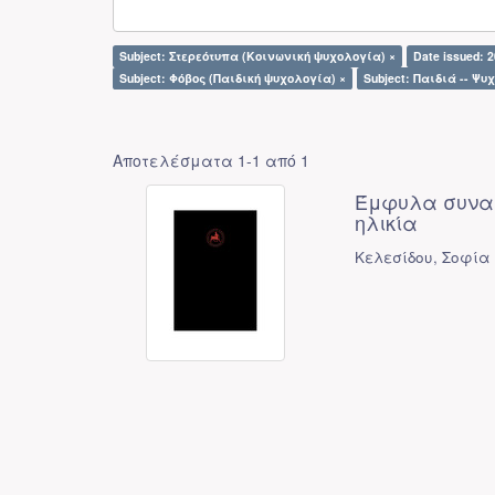
Subject: Στερεότυπα (Κοινωνική ψυχολογία) ×
Date issued: 2
Subject: Φόβος (Παιδική ψυχολογία) ×
Subject: Παιδιά -- Ψυ
Αποτελέσματα 1-1 από 1
Έμφυλα συναι
ηλικία
Κελεσίδου, Σοφία 