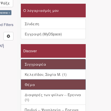
Ψάξε
Ο λογαριασμός μου
Έρευνα ×
Σύνδεση
 Filters
Εγγραφή (MyDSpace)
κή
Discover
Συγγραφέα
Κελεσίδου, Σοφία Μ. (1)
Θέμα
Διαφορές των φύλων -- Έρευνα
(1)
Παιδιά -- Ψυχολογία -- Έρευνα