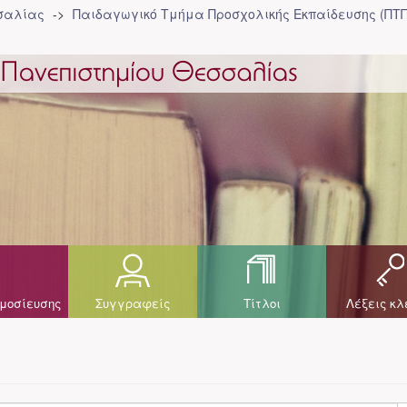
σσαλίας
Παιδαγωγικό Τμήμα Προσχολικής Eκπαίδευσης (ΠΤΠ
μοσίευσης
Συγγραφείς
Τίτλοι
Λέξεις κλ