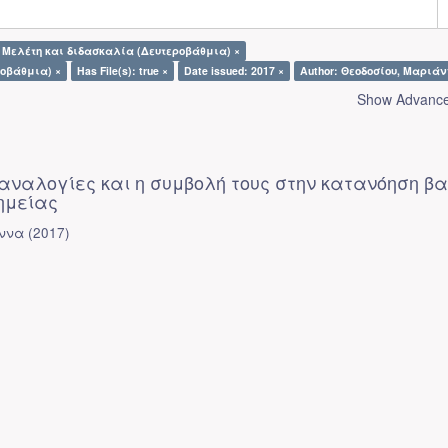
-- Μελέτη και διδασκαλία (Δευτεροβάθμια) ×
ροβάθμια) ×
Has File(s): true ×
Date issued: 2017 ×
Author: Θεοδοσίου, Μαριάν
Show Advanced
 αναλογίες και η συμβολή τους στην κατανόηση β
ημείας
άννα
(
2017
)