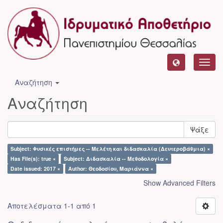
Toggl
navig
Αναζήτηση
Αναζήτηση
Ψάξε
Subject: Φυσικές επιστήμες -- Μελέτη και διδασκαλία (Δευτεροβάθμια) ×
Has File(s): true ×
Subject: Διδασκαλία -- Μεθοδολογία ×
Date issued: 2017 ×
Author: Θεοδοσίου, Μαριάννα ×
Show Advanced Filters
Αποτελέσματα 1-1 από 1