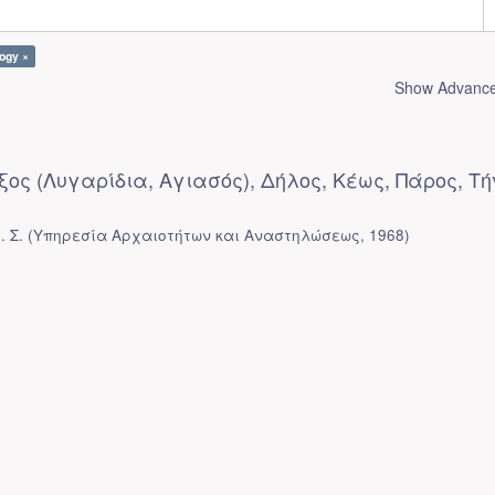
ogy ×
Show Advanced
ος (Λυγαρίδια, Αγιασός), Δήλος, Κέως, Πάρος, Τή
 Σ.
(
Υπηρεσία Αρχαιοτήτων και Αναστηλώσεως
,
1968
)