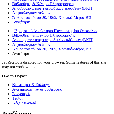
Βιβλιοθήκη & Κέντρο Πληροφόρησης
Αποσυρμένα τεύχη περιοδικών εκδόσεων (ΒΚΠ)
Αρχαιολογικόν Δελτίον
Άρθρα του τόμου 20, 1965, Χρονικά-Μέρος Β'3
Αναζήτηση
Ιδρυματικό Αποθετήριο Πανεπιστημίου Θεσσαλίας
Βιβλιοθήκη & Κέντρο Πληροφόρησης
Αποσυρμένα τεύχη περιοδικών εκδόσεων (ΒΚΠ)
Αρχαιολογικόν Δελτίον
Άρθρα του τόμου 20, 1965, Χρονικά-Μέρος Β'3
Αναζήτηση
JavaScript is disabled for your browser. Some features of this site
may not work without it.
Όλο το DSpace
Κοινότητες & Συλλογές
Ανά ημερομηνία δημοσίευσης
Συγγραφείς
Τίτλοι
Λέξεις κλειδιά
Αναζήτηση