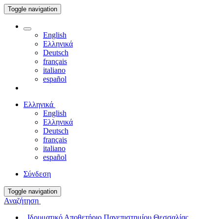
Toggle navigation
English
Ελληνικά
Deutsch
français
italiano
español
Ελληνικά
English
Ελληνικά
Deutsch
français
italiano
español
Σύνδεση
Toggle navigation
Αναζήτηση
Ιδρυματικό Αποθετήριο Πανεπιστημίου Θεσσαλίας