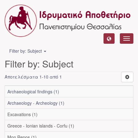
Toggl
navig
Filter by: Subject
Filter by: Subject
Αποτελέσματα 1-10 από 1
Archaeological findings (1)
Archaeology - Archeology (1)
Excavations (1)
Greece - Ionian islands - Corfu (1)
Mon Repos (1)