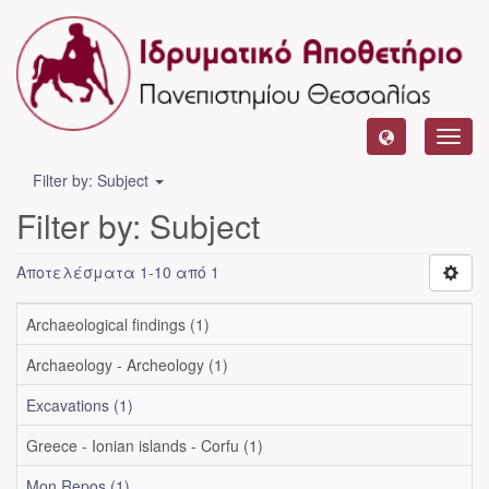
Toggl
navig
Filter by: Subject
Filter by: Subject
Αποτελέσματα 1-10 από 1
Archaeological findings (1)
Archaeology - Archeology (1)
Excavations (1)
Greece - Ionian islands - Corfu (1)
Mon Repos (1)