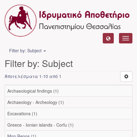
Toggl
navig
Filter by: Subject
Filter by: Subject
Αποτελέσματα 1-10 από 1
Archaeological findings (1)
Archaeology - Archeology (1)
Excavations (1)
Greece - Ionian islands - Corfu (1)
Mon Repos (1)