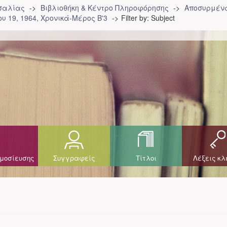
σσαλίας
Βιβλιοθήκη & Κέντρο Πληροφόρησης
Αποσυρμένα
υ 19, 1964, Χρονικά-Μέρος Β'3
Filter by: Subject
μοσίευσης
Συγγραφείς
Τίτλοι
Λέξεις κλ