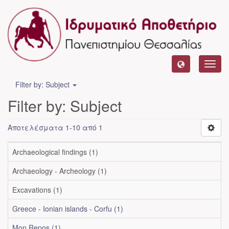
Toggl
navig
Filter by: Subject
Filter by: Subject
Αποτελέσματα 1-10 από 1
Archaeological findings (1)
Archaeology - Archeology (1)
Excavations (1)
Greece - Ionian islands - Corfu (1)
Mon Repos (1)