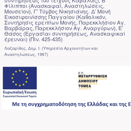
συντηρήσεως του τείχους Καβάλας), Β'
Φίλιπποι (Ανασκαφαί, Αναστηλώσεις,
Μουσείον), Γ' Τύμβος Νικησιάνης. Δ' Μονή
Εικοσιφοινίσσης Παγγαίου (Καθολικόν,
Συντήρησις ερειπίων Μονής, Παρεκκλήσιον Αγ.
Βαρβάρας, Παρεκκλήσιον Αγ. Αναργύρων), Ε'
Θάσος (Εργασίαι συντηρήσεως, Ανασκαφικαί
έρευναι) (Πίν. 425-435)
Λαζαρίδης, Δημ. Ι.
(
Υπηρεσία Αρχαιοτήτων και
Αναστηλώσεως
,
1967
)