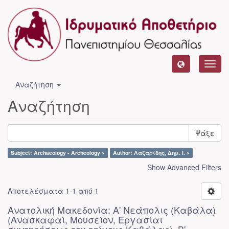
Toggl
navig
Αναζήτηση
Αναζήτηση
Ψάξε
Subject: Archaeology - Archeology ×
Author: Λαζαρίδης, Δημ. Ι. ×
Show Advanced Filters
Αποτελέσματα 1-1 από 1
Ανατολική Μακεδονία: Α' Νεάπολις (Καβάλα)
(Ανασκαφαί, Μουσείον, Εργασίαι