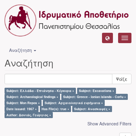
Toggl
navig
Αναζήτηση
Αναζήτηση
Ψάξε
Subject: Ελλάδα - Επτάνησα - Κέρκυρα ×
Subject: Excavations ×
Subject: Archaeological findings ×
Subject: Greece - Ionian islands - Corfu ×
Subject: Mon Repos ×
Subject: Αρχαιολογικά ευρήματα ×
Date issued: 1967 ×
Has File(s): true ×
Subject: Ανασκαφές ×
Author: Δοντάς, Γεώργιος ×
Show Advanced Filters