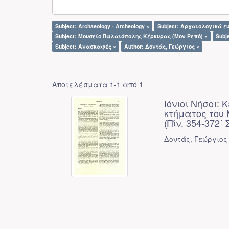
Subject: Archaeology - Archeology ×
Subject: Αρχαιολογικά ε
Subject: Μουσείο Παλαιόπολης Κέρκυρας (Μον Ρεπό) ×
Subje
Subject: Ανασκαφές ×
Author: Δοντάς, Γεώργιος ×
Αποτελέσματα 1-1 από 1
Ιόνιοι Νήσοι:
κτήματος του
(Πίν. 354-372˙ 
Δοντάς, Γεώργιος