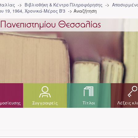
σσαλίας
Βιβλιοθήκη & Κέντρο Πληροφόρησης
Αποσυρμένα
υ 19, 1964, Χρονικά-Μέρος Β'3
Αναζήτηση
μοσίευσης
Συγγραφείς
Τίτλοι
Λέξεις κλ