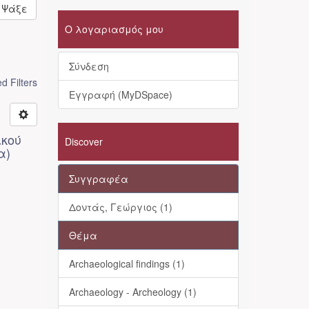
Ψάξε
Ο λογαριασμός μου
Σύνδεση
 Filters
Εγγραφή (MyDSpace)
ικού
Discover
α)
Συγγραφέα
Δοντάς, Γεώργιος (1)
Θέμα
Archaeological findings (1)
Archaeology - Archeology (1)