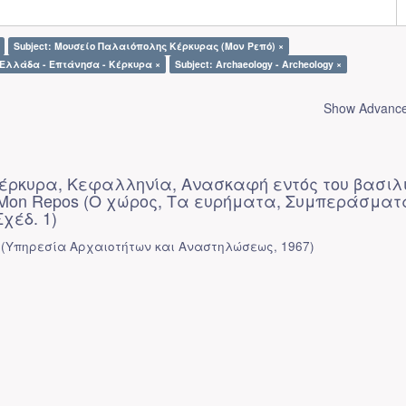
Subject: Μουσείο Παλαιόπολης Κέρκυρας (Μον Ρεπό) ×
: Ελλάδα - Επτάνησα - Κέρκυρα ×
Subject: Archaeology - Archeology ×
Show Advanced
 Κέρκυρα, Κεφαλληνία, Ανασκαφή εντός του βασιλ
 Mon Repos (Ο χώρος, Τα ευρήματα, Συμπεράσματ
Σχέδ. 1)
(
Υπηρεσία Αρχαιοτήτων και Αναστηλώσεως
,
1967
)