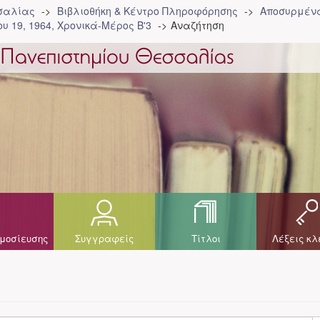
σσαλίας
Βιβλιοθήκη & Κέντρο Πληροφόρησης
Αποσυρμένα
υ 19, 1964, Χρονικά-Μέρος Β'3
Αναζήτηση
μοσίευσης
Συγγραφείς
Τίτλοι
Λέξεις κλ