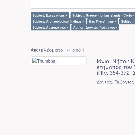
Subject: Excavations ×
Subject: Greece - Ionian islands - Corfu ×
Subject: Archaeological findings ×
Has File(s): true ×
Subject
Subject: Ανασκαφές ×
Author: Δοντάς, Γεώργιος ×
Αποτελέσματα 1-1 από 1
Ιόνιοι Νήσοι:
κτήματος του
(Πίν. 354-372˙ 
Δοντάς, Γεώργιος