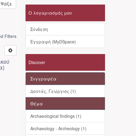
Ψάξε
Ο λογαριασμός μου
Σύνδεση
 Filters
Εγγραφή (MyDSpace)
ικού
Discover
α)
Συγγραφέα
Δοντάς, Γεώργιος (1)
Θέμα
Archaeological findings (1)
Archaeology - Archeology (1)