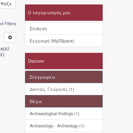
Ψάξε
Ο λογαριασμός μου
 Filters
Σύνδεση
Εγγραφή (MyDSpace)
ικού
α)
Discover
Συγγραφέα
Δοντάς, Γεώργιος (1)
Θέμα
Archaeological findings (1)
Archaeology - Archeology (1)