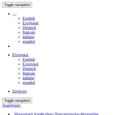
Toggle navigation
English
Ελληνικά
Deutsch
français
italiano
español
Ελληνικά
English
Ελληνικά
Deutsch
français
italiano
español
Σύνδεση
Toggle navigation
Αναζήτηση
Ιδρυματικό Αποθετήριο Πανεπιστημίου Θεσσαλίας