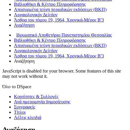
Βιβλιοθήκη & Κέντρο Πληροφόρησης
Αποσυρμένα τεύχη περιοδικών εκδόσεων (ΒΚΠ)
Αρχαιολογικόν Δελτίον
Άρθρα του τόμου 19, 1964, Χρονικά-Μέρος Β'3
Αναζήτηση
Ιδρυματικό Αποθετήριο Πανεπιστημίου Θεσσαλίας
Βιβλιοθήκη & Κέντρο Πληροφόρησης
Αποσυρμένα τεύχη περιοδικών εκδόσεων (ΒΚΠ)
Αρχαιολογικόν Δελτίον
Άρθρα του τόμου 19, 1964, Χρονικά-Μέρος Β'3
Αναζήτηση
JavaScript is disabled for your browser. Some features of this site
may not work without it.
Όλο το DSpace
Κοινότητες & Συλλογές
Ανά ημερομηνία δημοσίευσης
Συγγραφείς
Τίτλοι
Λέξεις κλειδιά
Αναζήτηση