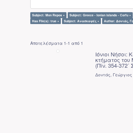
Subject: Mon Repos ×
Subject: Greece - Ionian islands - Corfu ×
Has File(s): true ×
Subject: Ανασκαφές ×
Author: Δοντάς, Γ
Αποτελέσματα 1-1 από 1
Ιόνιοι Νήσοι:
κτήματος του
(Πίν. 354-372˙ 
Δοντάς, Γεώργιος