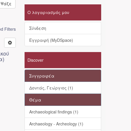
Ψάξε
Ο λογαριασμός μου
Σύνδεση
 Filters
Εγγραφή (MyDSpace)
ικού
α)
Discover
Συγγραφέα
Δοντάς, Γεώργιος (1)
Θέμα
Archaeological findings (1)
Archaeology - Archeology (1)