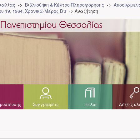
σσαλίας
Βιβλιοθήκη & Κέντρο Πληροφόρησης
Αποσυρμένα
υ 19, 1964, Χρονικά-Μέρος Β'3
Αναζήτηση
μοσίευσης
Συγγραφείς
Τίτλοι
Λέξεις κλ