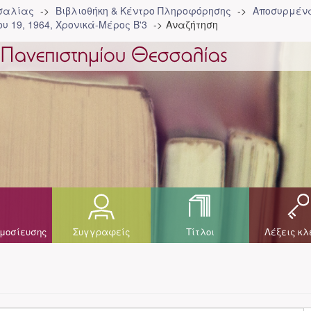
σσαλίας
Βιβλιοθήκη & Κέντρο Πληροφόρησης
Αποσυρμένα
υ 19, 1964, Χρονικά-Μέρος Β'3
Αναζήτηση
μοσίευσης
Συγγραφείς
Τίτλοι
Λέξεις κλ