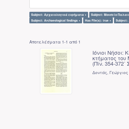
Subject: Αρχαιολογικά ευρήματα ×
Subject: Μουσείο Παλαι
Subject: Archaeological findings ×
Has File(s): true ×
Subject
Αποτελέσματα 1-1 από 1
Ιόνιοι Νήσοι:
κτήματος του
(Πίν. 354-372˙ 
Δοντάς, Γεώργιος