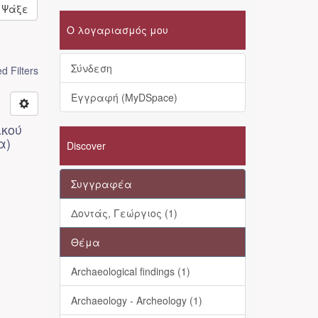
Ψάξε
Ο λογαριασμός μου
Σύνδεση
 Filters
Εγγραφή (MyDSpace)
ικού
α)
Discover
Συγγραφέα
Δοντάς, Γεώργιος (1)
Θέμα
Archaeological findings (1)
Archaeology - Archeology (1)