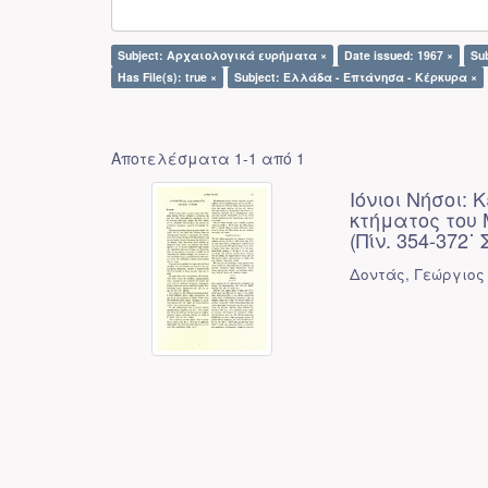
Subject: Αρχαιολογικά ευρήματα ×
Date issued: 1967 ×
Su
Has File(s): true ×
Subject: Ελλάδα - Επτάνησα - Κέρκυρα ×
Αποτελέσματα 1-1 από 1
Ιόνιοι Νήσοι:
κτήματος του
(Πίν. 354-372˙ 
Δοντάς, Γεώργιος