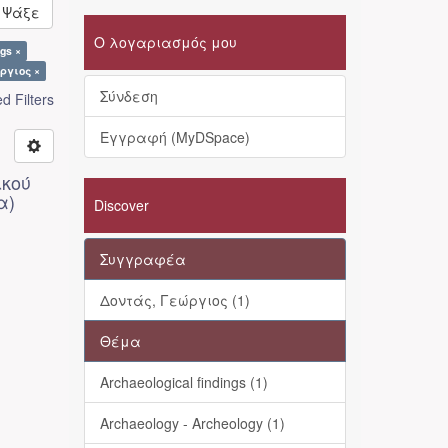
Ψάξε
Ο λογαριασμός μου
ngs ×
ώργιος ×
Σύνδεση
 Filters
Εγγραφή (MyDSpace)
ικού
α)
Discover
Συγγραφέα
Δοντάς, Γεώργιος (1)
Θέμα
Archaeological findings (1)
Archaeology - Archeology (1)