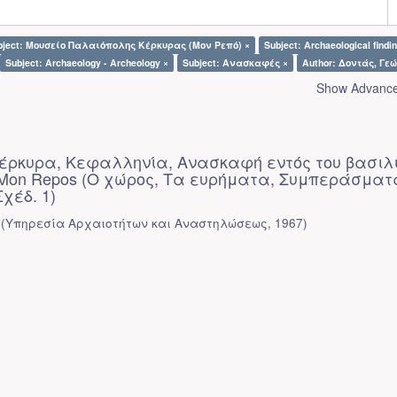
bject: Μουσείο Παλαιόπολης Κέρκυρας (Μον Ρεπό) ×
Subject: Archaeological findi
Subject: Archaeology - Archeology ×
Subject: Ανασκαφές ×
Author: Δοντάς, Γε
Show Advanced
 Κέρκυρα, Κεφαλληνία, Ανασκαφή εντός του βασιλ
 Mon Repos (Ο χώρος, Τα ευρήματα, Συμπεράσματ
Σχέδ. 1)
(
Υπηρεσία Αρχαιοτήτων και Αναστηλώσεως
,
1967
)