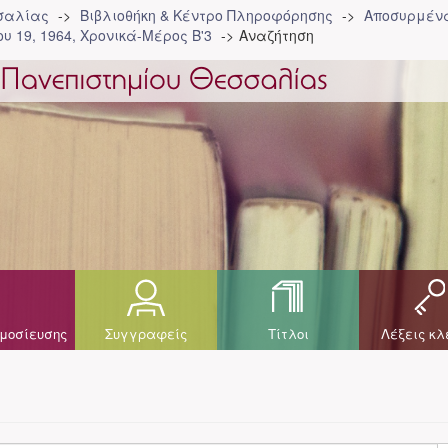
σσαλίας
Βιβλιοθήκη & Κέντρο Πληροφόρησης
Αποσυρμένα
υ 19, 1964, Χρονικά-Μέρος Β'3
Αναζήτηση
μοσίευσης
Συγγραφείς
Τίτλοι
Λέξεις κλ