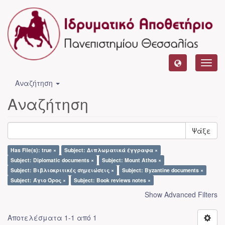
Toggl
navig
Αναζήτηση
Αναζήτηση
Ψάξε
Has File(s): true ×
Subject: Διπλωματικά έγγραφα ×
Subject: Diplomatic documents ×
Subject: Mount Athos ×
Subject: Βιβλιοκριτικές σημειώσεις ×
Subject: Byzantine documents ×
Subject: Άγιο Όρος ×
Subject: Book reviews notes ×
Show Advanced Filters
Αποτελέσματα 1-1 από 1