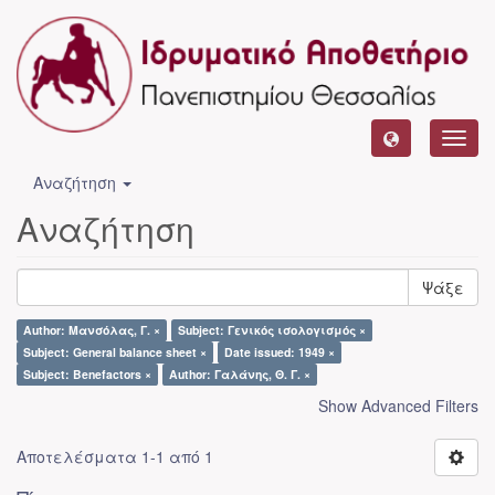
Toggl
navig
Αναζήτηση
Αναζήτηση
Ψάξε
Author: Μανσόλας, Γ. ×
Subject: Γενικός ισολογισμός ×
Subject: General balance sheet ×
Date issued: 1949 ×
Subject: Benefactors ×
Author: Γαλάνης, Θ. Γ. ×
Show Advanced Filters
Αποτελέσματα 1-1 από 1