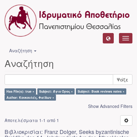
Toggl
navig
Αναζήτηση
Αναζήτηση
Ψάξε
Has File(s): true ×
Subject: Άγιο Όρος ×
Subject: Book reviews notes ×
Author: Κουκουλές, Φαίδων ×
Show Advanced Filters
Αποτελέσματα 1-1 από 1
Βιβλιοκρισίαι: Franz DoIger, Seeks byzantinische