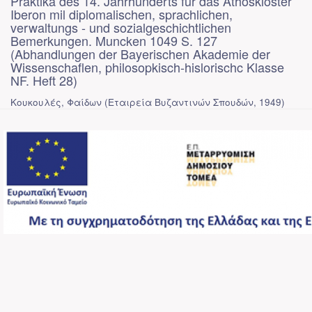
Praktika des 14. Jahrhunderts fur das Athoskloster
Iberon mil diplomalischen, sprachlichen,
verwaltungs - und sozialgeschichtlichen
Bemerkungen. Muncken 1049 S. 127
(Abhandlungen der Bayerischen Akademie der
Wissenschaflen, philosopkisch-hislorischc Klasse
NF. Heft 28)
Κουκουλές, Φαίδων
(
Εταιρεία Βυζαντινών Σπουδών
,
1949
)