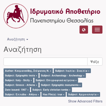
Toggl
navig
Αναζήτηση
Αναζήτηση
Ψάξε
Author: Κουμανούδης, Στέφανος Ν. ×
Subject: Ιταλία - Σικελία ×
Subject: Epigraphic texts ×
Subject: Archaeology - Archeology ×
Subject: Italy - Sicily ×
Subject: Επιγραφικά κείμενα ×
Subject: Greece - Athens ×
Subject: Epigraphic monuments ×
Date issued: 1967 ×
Subject: Early christian tombs ×
Subject: Ελλάδα - Αθήνα ×
Has File(s): true ×
Subject: Αρχαιολογία ×
Show Advanced Filters