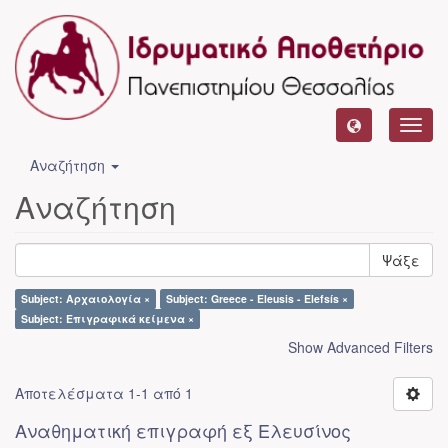
Toggl
navig
Αναζήτηση
Αναζήτηση
Ψάξε
Subject: Αρχαιολογία ×
Subject: Greece - Eleusis - Elefsís ×
Subject: Επιγραφικά κείμενα ×
Show Advanced Filters
Αποτελέσματα 1-1 από 1
Αναθηματική επιγραφή εξ Ελευσίνος